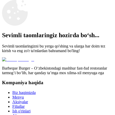
Sevimli taomlaringiz hozirda boʻsh...
Sevimli taomlaringizni bu yerga qo'shing va ularga har doim tez
kirish va eng zo'r ta'mlardan bahramand bo'ling!
Barbeque Burger – O‘zbekistondagi mashhur fast-fud restoranlar
tarmog‘i bo‘lib, har qanday ta’mga mos xilma-xil menyuga ega
Kompaniya haqida
Biz haqimizda
Menyu
Aksiyalar
Filiallar
Ish o'rinlari