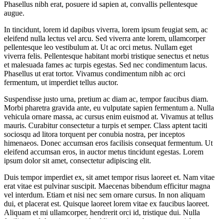
Phasellus nibh erat, posuere id sapien at, convallis pellentesque
augue.
In tincidunt, lorem id dapibus viverra, lorem ipsum feugiat sem, ac
eleifend nulla lectus vel arcu. Sed viverra ante lorem, ullamcorper
pellentesque leo vestibulum at. Ut ac orci metus. Nullam eget
viverra felis. Pellentesque habitant morbi tristique senectus et netus
et malesuada fames ac turpis egestas. Sed nec condimentum lacus.
Phasellus ut erat tortor. Vivamus condimentum nibh ac orci
fermentum, ut imperdiet tellus auctor.
Suspendisse justo urna, pretium ac diam ac, tempor faucibus diam.
Morbi pharetra gravida ante, eu vulputate sapien fermentum a. Nulla
vehicula ornare massa, ac cursus enim euismod at. Vivamus at tellus
mauris. Curabitur consectetur a turpis et semper. Class aptent taciti
sociosqu ad litora torquent per conubia nostra, per inceptos
himenaeos. Donec accumsan eros facilisis consequat fermentum. Ut
eleifend accumsan eros, in auctor metus tincidunt egestas. Lorem
ipsum dolor sit amet, consectetur adipiscing elit.
Duis tempor imperdiet ex, sit amet tempor risus laoreet et. Nam vitae
erat vitae est pulvinar suscipit. Maecenas bibendum efficitur magna
vel interdum. Etiam et nisi nec sem ornare cursus. In non aliquam
dui, et placerat est. Quisque laoreet lorem vitae ex faucibus laoreet.
Aliquam et mi ullamcorper, hendrerit orci id, tristique dui. Nulla