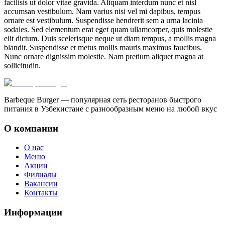
facilisis ut dolor vitae gravida. Aliquam interdum nunc et nisl
accumsan vestibulum. Nam varius nisi vel mi dapibus, tempus
ornare est vestibulum. Suspendisse hendrerit sem a urna lacinia
sodales. Sed elementum erat eget quam ullamcorper, quis molestie
elit dictum. Duis scelerisque neque ut diam tempus, a mollis magna
blandit. Suspendisse et metus mollis mauris maximus faucibus.
Nunc ornare dignissim molestie. Nam pretium aliquet magna at
sollicitudin.
Barbeque Burger — популярная сеть ресторанов быстрого
питания в Узбекистане с разнообразным меню на любой вкус
О компании
О нас
Меню
Акции
Филиалы
Вакансии
Контакты
Информации