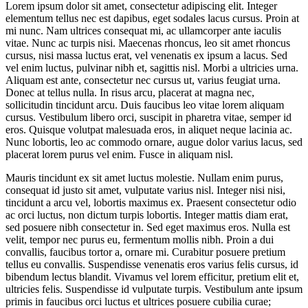
Lorem ipsum dolor sit amet, consectetur adipiscing elit. Integer
elementum tellus nec est dapibus, eget sodales lacus cursus. Proin at
mi nunc. Nam ultrices consequat mi, ac ullamcorper ante iaculis
vitae. Nunc ac turpis nisi. Maecenas rhoncus, leo sit amet rhoncus
cursus, nisi massa luctus erat, vel venenatis ex ipsum a lacus. Sed
vel enim luctus, pulvinar nibh et, sagittis nisl. Morbi a ultricies urna.
Aliquam est ante, consectetur nec cursus ut, varius feugiat urna.
Donec at tellus nulla. In risus arcu, placerat at magna nec,
sollicitudin tincidunt arcu. Duis faucibus leo vitae lorem aliquam
cursus. Vestibulum libero orci, suscipit in pharetra vitae, semper id
eros. Quisque volutpat malesuada eros, in aliquet neque lacinia ac.
Nunc lobortis, leo ac commodo ornare, augue dolor varius lacus, sed
placerat lorem purus vel enim. Fusce in aliquam nisl.
Mauris tincidunt ex sit amet luctus molestie. Nullam enim purus,
consequat id justo sit amet, vulputate varius nisl. Integer nisi nisi,
tincidunt a arcu vel, lobortis maximus ex. Praesent consectetur odio
ac orci luctus, non dictum turpis lobortis. Integer mattis diam erat,
sed posuere nibh consectetur in. Sed eget maximus eros. Nulla est
velit, tempor nec purus eu, fermentum mollis nibh. Proin a dui
convallis, faucibus tortor a, ornare mi. Curabitur posuere pretium
tellus eu convallis. Suspendisse venenatis eros varius felis cursus, id
bibendum lectus blandit. Vivamus vel lorem efficitur, pretium elit et,
ultricies felis. Suspendisse id vulputate turpis. Vestibulum ante ipsum
primis in faucibus orci luctus et ultrices posuere cubilia curae;