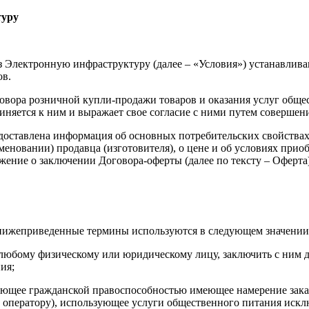
туру
лектронную инфраструктуру (далее – «Условия») устанавливаю
ов.
вора розничной купли-продажи товаров и оказания услуг обще
няется к ним и выражает свое согласие с ними путем совершени
тавлена информация об основных потребительских свойствах То
овании) продавца (изготовителя), о цене и об условиях приобре
ложение о заключении Договора-оферты (далее по тексту – Оферта)
 нижеприведенные термины используются в следующем значении
любому физическому или юридическому лицу, заключить с ним д
ия;
ющее гражданской правоспособностью имеющее намерение заказат
оператору), использующее услуги общественного питания искл