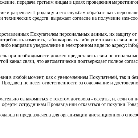
тожение, передача третьим лицам в целях проведения маркетинг
асие и разрешает Продавцу и его службам обрабатывать персон
 технических средств, выражает согласие на получение sms-соо
едоставленных Покупателем персональных данных, их защиту от
потребовать изменить, заблокировать либо уничтожить свои пер
ки, либо направив уведомление в электронном виде по адресу: info
тель при необходимости должен предоставить свои персональны
угой канал связи, что автоматически подтверждает полное согл
вия в любой момент, как с уведомлением Покупателей, так и без
а. Продавец не несет ответственности за содержание и достове
ельно ознакомиться с текстом договора - оферты, и, если он не
 оферты сотрудникам Продавца или отказаться от покупки Това
родавца
и предназначена для организации дистанционного способ