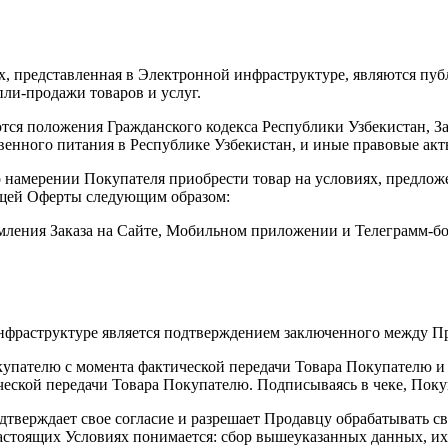
ах, представленная в Электронной инфраструктуре, являются пуб
ли-продажи товаров и услуг.
ся положения Гражданского кодекса Республики Узбекистан, За
венного питания в Республике Узбекистан, и иные правовые акт
о намерении Покупателя приобрести товар на условиях, предло
ящей Оферты следующим образом:
мления Заказа на Сайте, Мобильном приложении и Телеграмм-бо
инфраструктуре является подтверждением заключенного между П
окупателю с момента фактической передачи Товара Покупателю и
еской передачи Товара Покупателю. Подписываясь в чеке, Поку
тверждает свое согласие и разрешает Продавцу обрабатывать свои
стоящих Условиях понимается: сбор вышеуказанных данных, их 