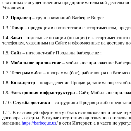
связанных с осуществлением предпринимательской деятельност
Условиями.
1.2.
Продавец
– группа компаний Barbeque Burger
1.3.
Товар
– продукция в соответствии с ассортиментом, предс
1.4.
Заказ
– отдельные позиции (позиция) из ассортиментного 
телефонам, указанным на Сайте и оформленные на доставку по
1.5.
Сайт
– интернет-сайт Продавца barbeque.uz ;
1.6.
Мобильное приложение
– мобильное приложение Barbeque 
1.7.
Телеграмм-бот
– программа (бот), работающая на базе мес
1.8.
Колл-центр
– подразделение Продавца, занимающееся обра
1.9.
Электронная инфраструктура
- Сайт, Мобильное приложе
1.10.
Служба доставки
– сотрудники Продавца либо представ
1.11. В настоящей оферте могут быть использованы и иные тер
договора - оферты. В случае отсутствия однозначного толкова
магазина
https://barbeque.uz
/ в сети Интернет, а в части не ур