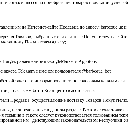
и и согласившееся на приобретение товаров и оказание услуг о
тавленным на Интернет-сайте Продавца по адресу: barbeque.uz 
перечня Товаров, выбранные и заказанные Покупателем на сайт
 указанному Покупателем адресу;
Burger, размещенное в GoogleMarket и AppStore;
сенджера Telegram с именем пользователя @barbeque_bot
боткой заказов и информированием по голосовым каналам связи
ние, Телеграмм-бот и Колл-центр вместе взятые.
ители Продавца, осуществляющие доставку Товаров Покупателю
мины, не определенные в данном разделе. В этом случае толкова
ния термина в тексте следует руководствоваться толкованием тер
егулированной им - действующим законодательством Республики 