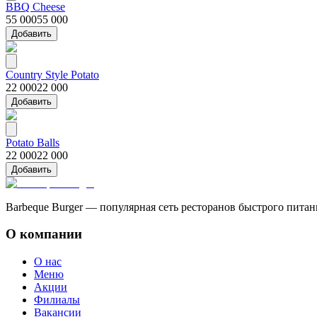
BBQ Cheese
55 000
55 000
Добавить
Country Style Potato
22 000
22 000
Добавить
Potato Balls
22 000
22 000
Добавить
Barbeque Burger — популярная сеть ресторанов быстрого пита
О компании
О нас
Меню
Акции
Филиалы
Вакансии