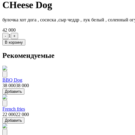
CHeese Dog
булочка хот дога , сосиска ,cыр чеддр , лук белый , соленный ог
42 000
1
-
+
В корзину
Рекомендуемые
BBQ Dog
38 000
38 000
Добавить
French fries
22 000
22 000
Добавить