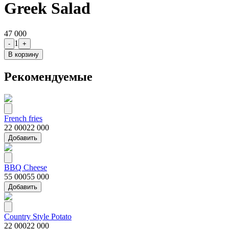
Greek Salad
47 000
1
-
+
В корзину
Рекомендуемые
French fries
22 000
22 000
Добавить
BBQ Cheese
55 000
55 000
Добавить
Country Style Potato
22 000
22 000