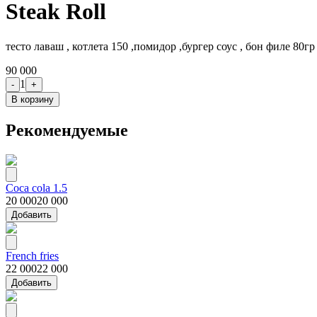
Steak Roll
тесто лаваш , котлета 150 ,помидор ,бургер соуc , бон филе 80г
90 000
1
-
+
В корзину
Рекомендуемые
Coca cola 1.5
20 000
20 000
Добавить
French fries
22 000
22 000
Добавить