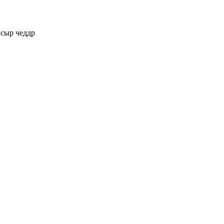
р сыр чеддр